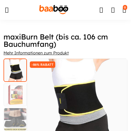
↵
↵
↵
Zum Inhalt springen
Zum Menü springen
Barrierefreiheits-Widget öffnen
0
maxiBurn Belt (bis ca. 106 cm
Bauchumfang)
Mehr Informationen zum Produkt
-86% RABATT