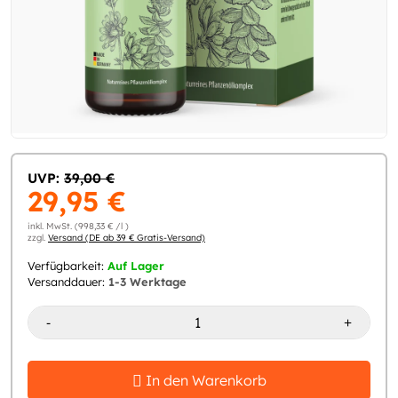
UVP:
39,00 €
29,95 €
inkl. MwSt. (998,33 € /l )
zzgl.
Versand (DE ab 39 € Gratis-Versand)
Verfügbarkeit:
Auf Lager
Versanddauer:
1-3 Werktage
-
+
In den Warenkorb