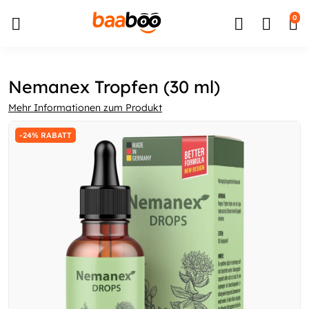
↵
↵
↵
Zum Inhalt springen
Zum Menü springen
Barrierefreiheits-Widget öffnen
0
Nemanex Tropfen (30 ml)
Mehr Informationen zum Produkt
-24% RABATT