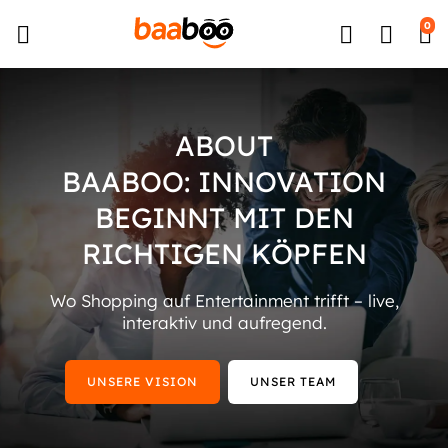
↵
↵
↵
Zum Inhalt springen
Zum Menü springen
Barrierefreiheits-Widget öffnen
0
ABOUT
BAABOO: INNOVATION
BEGINNT MIT DEN
RICHTIGEN KÖPFEN
Wo Shopping auf Entertainment trifft – live,
interaktiv und aufregend.
UNSERE VISION
UNSER TEAM