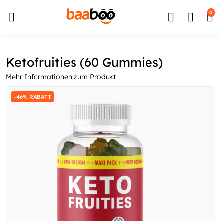
↵
↵
↵
Zum Inhalt springen
Zum Menü springen
Barrierefreiheits-Widget öffnen
0
Ketofruities (60 Gummies)
Mehr Informationen zum Produkt
-46% RABATT