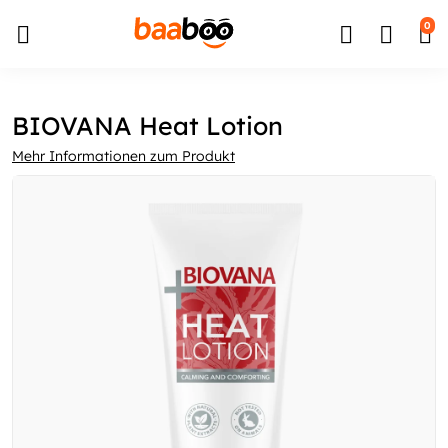
↵
↵
↵
Zum Inhalt springen
Zum Menü springen
Barrierefreiheits-Widget öffnen
0
BIOVANA Heat Lotion
Mehr Informationen zum Produkt