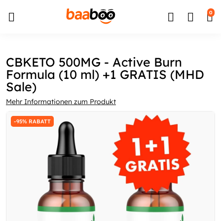
↵
↵
↵
Zum Inhalt springen
Zum Menü springen
Barrierefreiheits-Widget öffnen
0
CBKETO 500MG - Active Burn
Formula (10 ml) +1 GRATIS (MHD
Sale)
Mehr Informationen zum Produkt
-95% RABATT