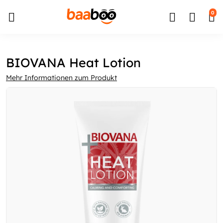
↵
↵
↵
Zum Inhalt springen
Zum Menü springen
Barrierefreiheits-Widget öffnen
0
BIOVANA Heat Lotion
Mehr Informationen zum Produkt