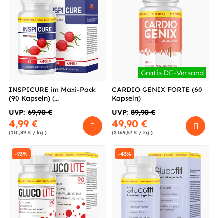
Gratis DE-Versand
INSPICURE im Maxi-Pack
CARDIO GENIX FORTE (60
(90 Kapseln) (...
Kapseln)
UVP:
69,90 €
UVP:
89,90 €
4,99 €
49,90 €
(110,89 € / kg )
(2.169,57 € / kg )
-93%
-43%