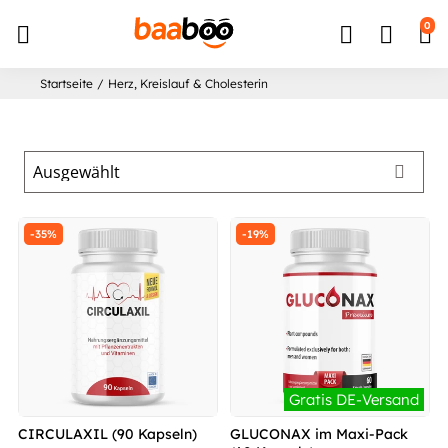
↵
↵
↵
Zum Inhalt springen
Zum Menü springen
Barrierefreiheits-Widget öffnen
0
Startseite
/
Herz, Kreislauf & Cholesterin
-35%
-19%
Gratis DE-Versand
CIRCULAXIL (90 Kapseln)
GLUCONAX im Maxi-Pack