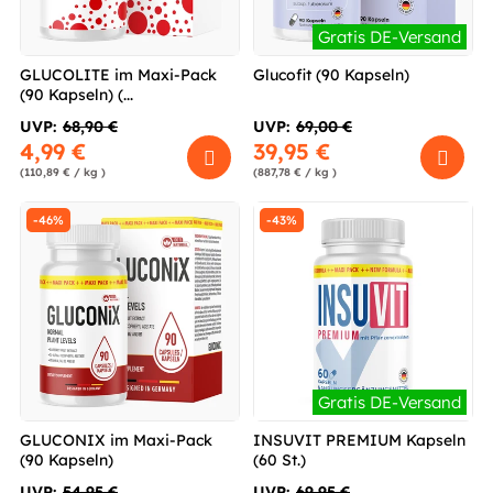
Gratis DE-Versand
GLUCOLITE im Maxi-Pack
Glucofit (90 Kapseln)
(90 Kapseln) (...
UVP:
68,90 €
UVP:
69,00 €
4,99 €
39,95 €
(110,89 € / kg )
(887,78 € / kg )
-46%
-43%
Gratis DE-Versand
GLUCONIX im Maxi-Pack
INSUVIT PREMIUM Kapseln
(90 Kapseln)
(60 St.)
UVP:
54,95 €
UVP:
69,95 €