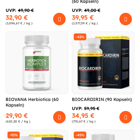
(60 Kapseln)
UVP:
49,90 €
UVP:
49,00 €
32,90 €
39,95 €
(1.096,67 € / kg )
(1.377,59 € / kg )
-42%
BIOVANA Herbiotica (60
BIOCARDIRIN (90 Kapseln)
Kapseln)
UVP:
59,95 €
29,90 €
34,95 €
(610,20 € / kg )
(776,67 € / kg )
-93%
-45%