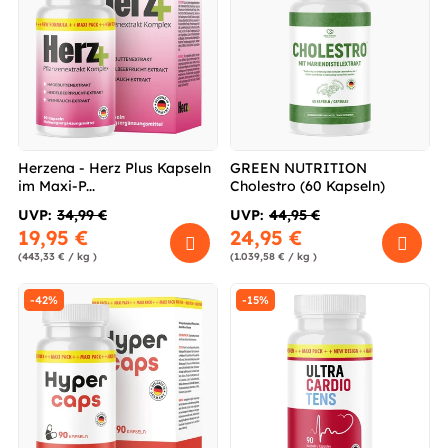
Herzena - Herz Plus Kapseln
GREEN NUTRITION
im Maxi-P...
Cholestro (60 Kapseln)
UVP:
34,99 €
UVP:
44,95 €
19,95 €
24,95 €
(443,33 € / kg )
(1.039,58 € / kg )
-42%
-15%