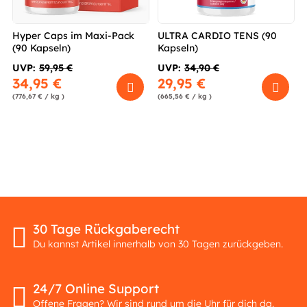
Hyper Caps im Maxi-Pack
ULTRA CARDIO TENS (90
(90 Kapseln)
Kapseln)
UVP:
59,95 €
UVP:
34,90 €
34,95 €
29,95 €
(776,67 € / kg )
(665,56 € / kg )
30 Tage Rückgaberecht
Du kannst Artikel innerhalb von 30 Tagen zurückgeben.
24/7 Online Support
Offene Fragen? Wir sind rund um die Uhr für dich da.