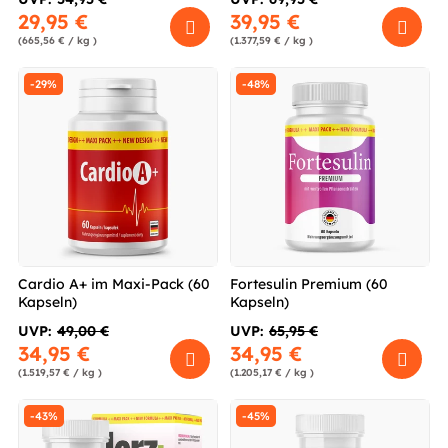
29,95 €
39,95 €
(665,56 € / kg )
(1.377,59 € / kg )
-29%
-48%
Cardio A+ im Maxi-Pack (60
Fortesulin Premium (60
Kapseln)
Kapseln)
UVP:
49,00 €
UVP:
65,95 €
34,95 €
34,95 €
(1.519,57 € / kg )
(1.205,17 € / kg )
-43%
-45%