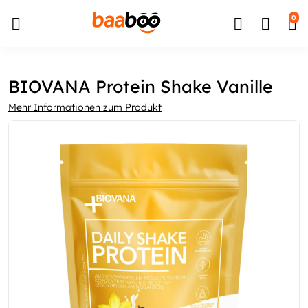
↵
↵
↵
Zum Inhalt springen
Zum Menü springen
Barrierefreiheits-Widget öffnen
0
BIOVANA Protein Shake Vanille
Mehr Informationen zum Produkt