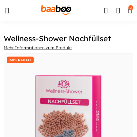
↵
↵
↵
Zum Inhalt springen
Zum Menü springen
Barrierefreiheits-Widget öffnen
0
Wellness-Shower Nachfüllset
Mehr Informationen zum Produkt
-50% RABATT