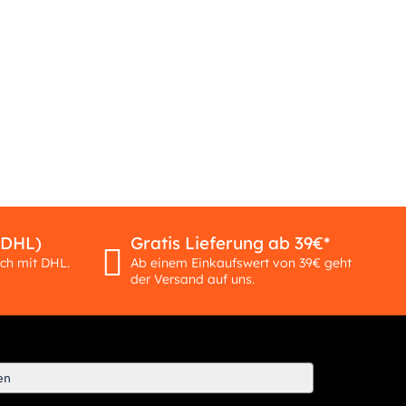
(DHL)
Gratis Lieferung ab 39€*
ich mit DHL.
Ab einem Einkaufswert von 39€ geht
der Versand auf uns.