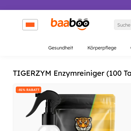
↵
↵
↵
Zum Inhalt springen
Zum Menü springen
Barrierefreiheits-Widget öffnen
Gesundheit
Körperpflege
TIGERZYM Enzymreiniger (100 Tab
-81% RABATT