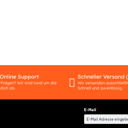
 Online Support
Schneller Versand 
 Fragen? Wir sind rund um die
Wir versenden ausschließl
 dich da.
Schnell und zuverlässig.
E-Mail
*