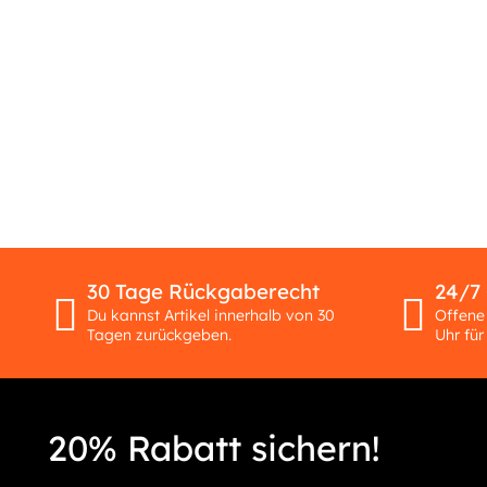
30 Tage Rückgaberecht
24/7
Du kannst Artikel innerhalb von 30
Offene
Tagen zurückgeben.
Uhr für
20% Rabatt sichern!