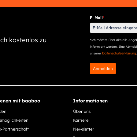
E-Mail
*
ch kostenlos zu
*Ich möchte über aktuelle Angeb
informiert werden. Eine Abmeldu
Datenschutzerklärung
unserer
.
Anmelden
ienen mit baaboo
Informationen
rden
Über uns
smöglichkeiten
Karriere
-Partnerschaft
Newsletter