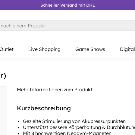
Schneller Versand mit DHL
Kostenloser RÜCKVERSAND
Gratis Lieferung AB 39 €*
Outlet
Live Shopping
Game Shows
Digital
r)
Mehr Informationen zum Produkt
Kurzbeschreibung
Gezielte Stimulierung von Akupressurpunkten
Unterstützt bessere Körperhaltung & Durchblutun
Mit 8 hochwertigen Neodym-Magneten