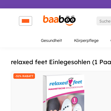
↵
↵
↵
Zum Inhalt springen
Zum Menü springen
Barrierefreiheits-Widget öffnen
Gesundheit
Körperpflege
relaxed feet Einlegesohlen (1 Paa
-51% RABATT