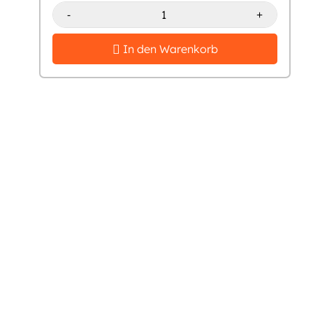
-
+
In den Warenkorb