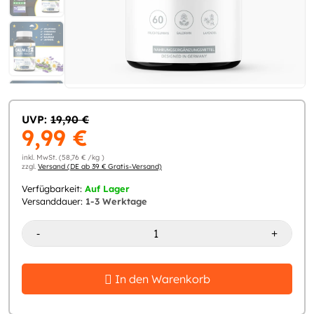
UVP:
19,90 €
9,99 €
inkl. MwSt. (58,76 € /kg )
zzgl.
Versand (DE ab 39 € Gratis-Versand)
Verfügbarkeit:
Auf Lager
Versanddauer:
1-3 Werktage
-
+
In den Warenkorb