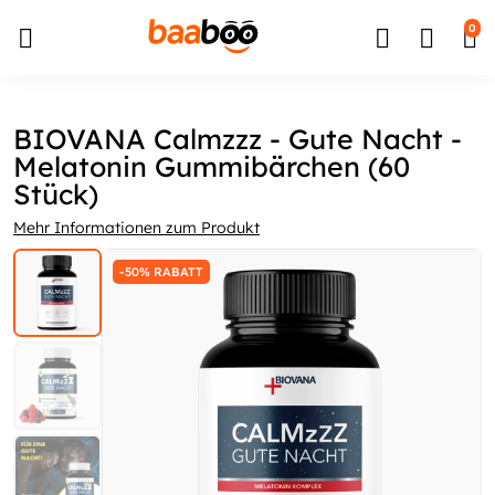
↵
↵
↵
Zum Inhalt springen
Zum Menü springen
Barrierefreiheits-Widget öffnen
0
BIOVANA Calmzzz - Gute Nacht -
Melatonin Gummibärchen (60
Stück)
Mehr Informationen zum Produkt
-50% RABATT