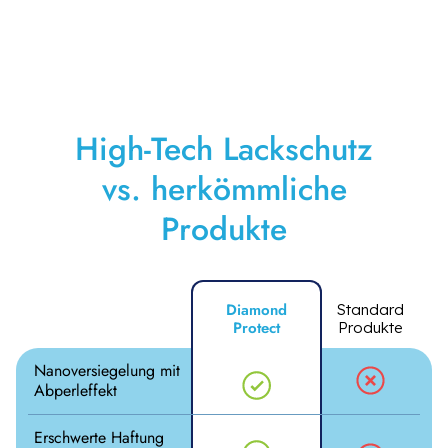
High-Tech Lackschutz
vs. herkömmliche
Produkte
Diamond
Standard
Protect
Produkte
Nanoversiegelung mit
Abperleffekt
Erschwerte Haftung