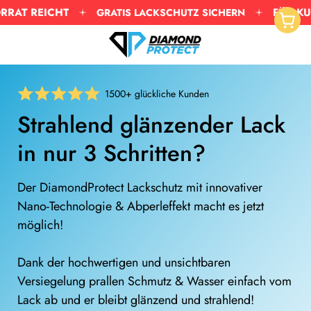
FÜR KURZE ZEIT
NUR
GRATIS LACKSCHUTZ SICHERN
↵
↵
↵
Zum Inhalt springen
Zum Menü springen
Barrierefreiheits-Widget öffnen
1500+ glückliche Kunden
Strahlend glänzender Lack
in nur 3 Schritten?
Der DiamondProtect Lackschutz mit innovativer
Nano-Technologie & Abperleffekt macht es jetzt
möglich!
Dank der hochwertigen und unsichtbaren
Versiegelung prallen Schmutz & Wasser einfach vom
Lack ab und er bleibt glänzend und strahlend!