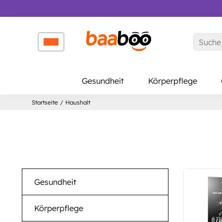
↵
↵
↵
Zum Inhalt springen
Zum Menü springen
Barrierefreiheits-Widget öffnen
Gesundheit
Körperpflege
Startseite
/
Haushalt
Gesundheit
Körperpflege