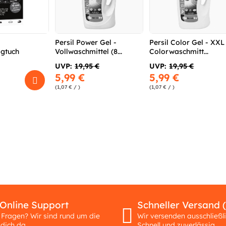
Persil Power Gel -
Persil Color Gel - XXL
agtuch
Vollwaschmittel (8...
Colorwaschmitt...
UVP:
19,95 €
UVP:
19,95 €
5,99 €
5,99 €
(1,07 € / )
(1,07 € / )
 Online Support
Schneller Versand 
 Fragen? Wir sind rund um die
Wir versenden ausschließl
 dich da.
Schnell und zuverlässig.