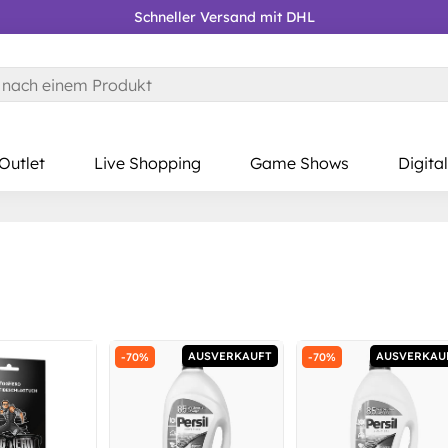
Schneller Versand mit DHL
Kostenloser RÜCKVERSAND
Gratis Lieferung AB 39 €*
Outlet
Live Shopping
Game Shows
Digital
AUSVERKAUFT
AUSVERKAU
-70%
-70%