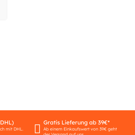
(DHL)
Gratis Lieferung ab 39€*
ich mit DHL.
Ab einem Einkaufswert von 39€ geht
der Versand auf uns.