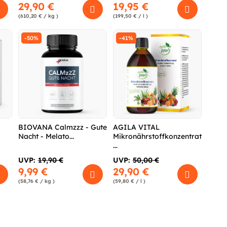
29,90 €
19,95 €
(610,20 € / kg )
(199,50 € / l )
-50%
-41%
t
BIOVANA Calmzzz - Gute
AGILA VITAL
Nacht - Melato...
Mikronährstoffkonzentrat
...
UVP:
19,90 €
UVP:
50,00 €
9,99 €
29,90 €
(58,76 € / kg )
(59,80 € / l )