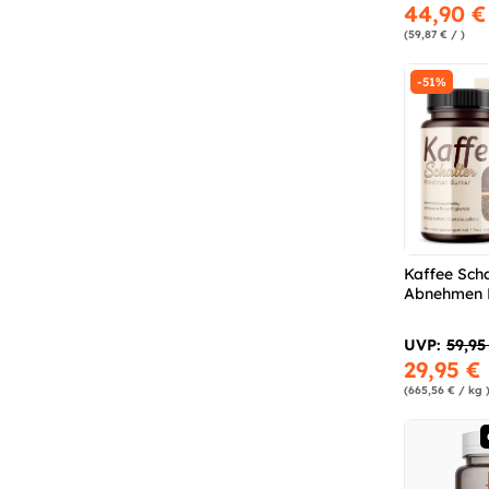
44,90 €
(59,87 € / )
-51%
Kaffee Scha
Abnehmen B
UVP:
59,95
29,95 €
(665,56 € / kg 