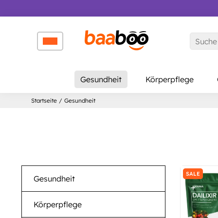
↵
↵
↵
Zum Inhalt springen
Zum Menü springen
Barrierefreiheits-Widget öffnen
Gesundheit
Körperpflege
Startseite
/
Gesundheit
SALE
Gesundheit
Körperpflege