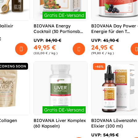
Gratis DE-Versand
ilixir
BIOVANA Energy
BIOVANA Day Power 
Cocktail (30 Portionsb...
Energie für den T...
€
UVP:
84,90 €
UVP:
41,90 €
49,95 €
24,95 €
(111,00 € / kg )
(99,80 € / kg )
COMING SOON
-46%
Gratis DE-Versand
ollagen
BIOVANA Liver Komplex
BIOVANA Löwenzahn
(60 Kapseln)
Elixier (100 ml)
UVP:
54,95 €