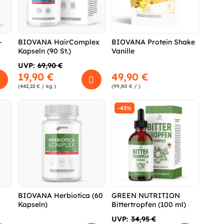
-
BIOVANA HairComplex
BIOVANA Protein Shake
Kapseln (90 St.)
Vanille
UVP:
69,90 €
19,90 €
49,90 €
(442,22 € / kg )
(99,80 € / )
-43%
BIOVANA Herbiotica (60
GREEN NUTRITION
Kapseln)
Bittertropfen (100 ml)
UVP:
34,95 €