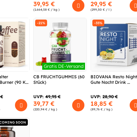
39,95 €
29,95 €
(1.664,58 € / kg )
(299,50 € / l )
-21%
-35%
Gratis DE-Versand
lter
CB FRUCHTGUMMIS (60
BIOVANA Resto Nigh
urner (90 K...
Stück)
Gute Nacht Drink ...
 €
UVP:
49,95 €
UVP:
28,90 €
39,77 €
18,85 €
)
(220,94 € / kg )
(89,76 € / kg )
COMING SOON