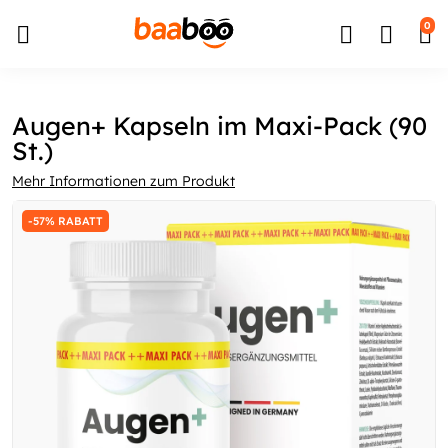
↵
↵
↵
Zum Inhalt springen
Zum Menü springen
Barrierefreiheits-Widget öffnen
0
Augen+ Kapseln im Maxi-Pack (90
St.)
Mehr Informationen zum Produkt
-57% RABATT