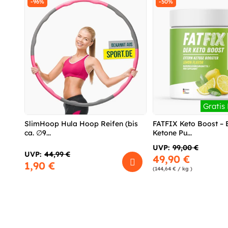
-96%
-50%
Gratis
SlimHoop Hula Hoop Reifen (bis
FATFIX Keto Boost –
ca. ∅9...
Ketone Pu...
UVP:
99,00 €
UVP:
44,99 €
49,90 €
1,90 €
(144,64 € / kg )