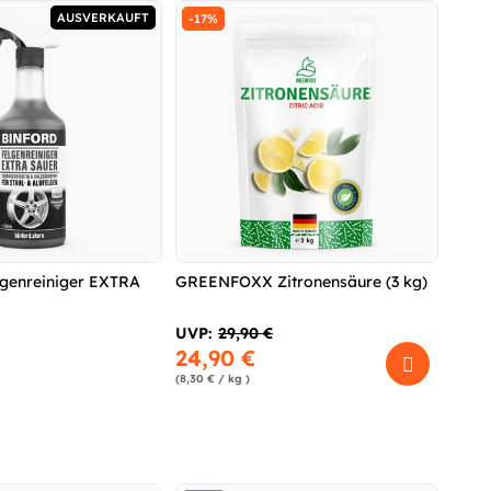
AUSVERKAUFT
-17%
genreiniger EXTRA
GREENFOXX Zitronensäure (3 kg)
UVP:
29,90 €
24,90 €
(8,30 € / kg )