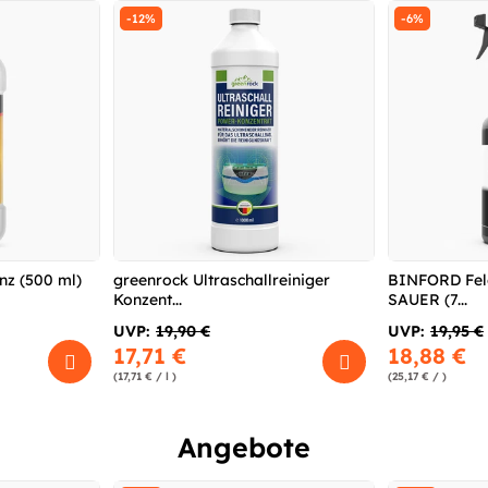
-12%
-6%
z (500 ml)
greenrock Ultraschallreiniger
BINFORD Fel
Konzent...
SAUER (7...
UVP:
19,90 €
UVP:
19,95 €
17,71 €
18,88 €
(17,71 € / l )
(25,17 € / )
Angebote