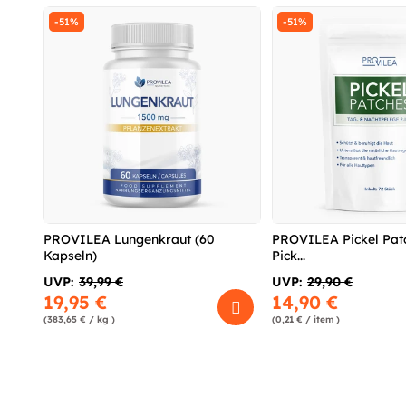
-51%
-51%
PROVILEA Lungenkraut (60
PROVILEA Pickel Patc
Kapseln)
Pick...
UVP:
39,99 €
UVP:
29,90 €
19,95 €
14,90 €
(383,65 € / kg )
(0,21 € / item )