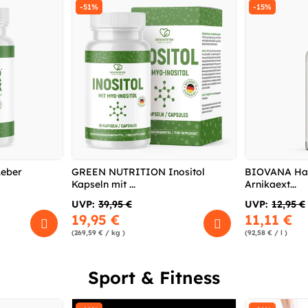
-51%
-15%
eber
GREEN NUTRITION Inositol
BIOVANA Han
Kapseln mit ...
Arnikaext...
UVP:
39,95 €
UVP:
12,95 €
19,95 €
11,11 €
(269,59 € / kg )
(92,58 € / l )
Sport & Fitness