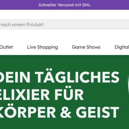
Kostenloser RÜCKVERSAND
Gratis Lieferung AB 39 €*
Outlet
Live Shopping
Game Shows
Digital