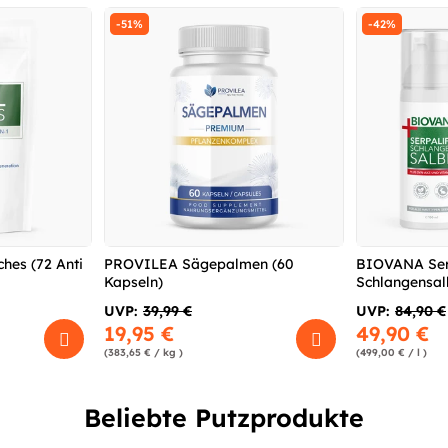
-51%
-42%
hes (72 Anti
PROVILEA Sägepalmen (60
BIOVANA Ser
Kapseln)
Schlangensalb
UVP:
39,99 €
UVP:
84,90 €
19,95 €
49,90 €
(383,65 € / kg )
(499,00 € / l )
Beliebte Putzprodukte