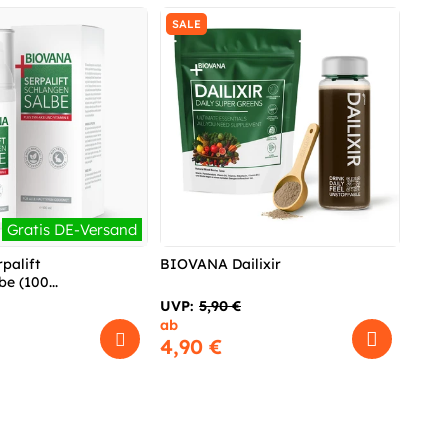
SALE
Gratis DE-Versand
palift
BIOVANA Dailixir
e (100...
UVP:
5,90 €
ab
4,90 €