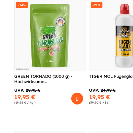
-34%
-21%
GREEN TORNADO (1000 g) -
TIGER MOL Fugenglan
Hochwirksame...
UVP:
29,95 €
UVP:
24,99 €
19,95 €
19,95 €
(19,95 € / kg )
(39,90 € / l )