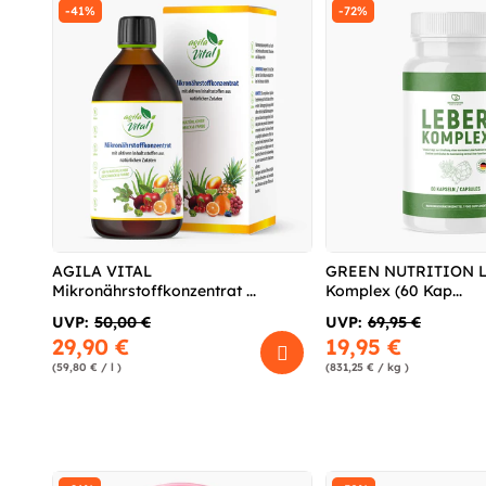
-41%
-72%
AGILA VITAL
GREEN NUTRITION L
Mikronährstoffkonzentrat ...
Komplex (60 Kap...
UVP:
50,00 €
UVP:
69,95 €
29,90 €
19,95 €
(59,80 € / l )
(831,25 € / kg )