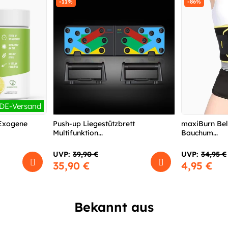
-11%
-86%
 DE-Versand
 Exogene
Push-up Liegestützbrett
maxiBurn Belt
Multifunktion...
Bauchum...
UVP:
39,90 €
UVP:
34,95 €
35,90 €
4,95 €
Bekannt aus