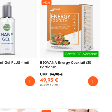
-42%
Gratis DE-Versand
f Gel PLUS - mit
BIOVANA Energy Cocktail (30
Portionsb...
UVP:
84,90 €
49,95 €
(111,00 € / kg )